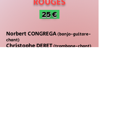
ROUGES
25 €
Norbert CONGREGA
(banjo-guitare-
chant)
Christophe DERET
(trombone-chant)
Jean DUFOUR
(trompette-chant)
Pierre JEAN
(piano-chant)
Jacques MONTEBRUNO
(clarinette-
saxo-sax soprano-chant)
Pierre-Luc PUI
(contrebasse-chant)
Michel SENAMAUD
(batterie-chant)
Spectacle musical
Je réserve