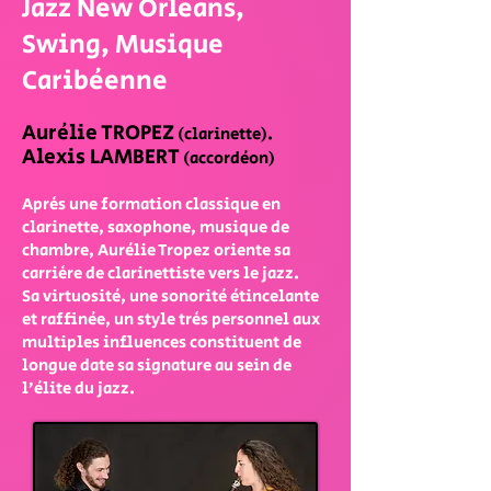
Jazz New Orleans,
Swing, Musique
Caribéenne
Aurélie TROPEZ
(clarinette).
Alexis LAMBERT
(accordéon)
Après une formation classique en
clarinette, saxophone, musique de
chambre, Aurélie Tropez oriente sa
carrière de clarinettiste vers le jazz.
Sa virtuosité, une sonorité étincelante
et raffinée, un style très personnel aux
multiples influences constituent de
longue date sa signature au sein de
l’élite du jazz.