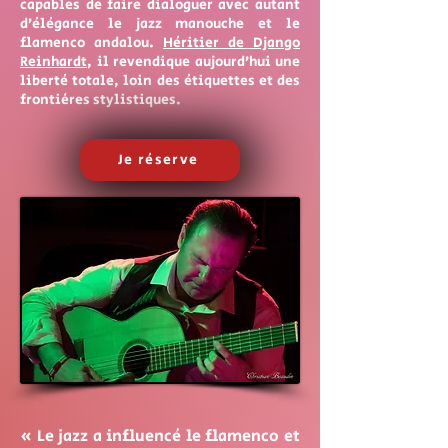
capables de faire dialoguer avec autant
d’élégance le jazz manouche et le
flamenco andalou.
Héritier de Django
Reinhardt
, il revendique aujourd’hui une
liberté totale, loin des étiquettes et des
frontières stylistiques.
Je réserve
« Le jazz a influencé le flamenco et