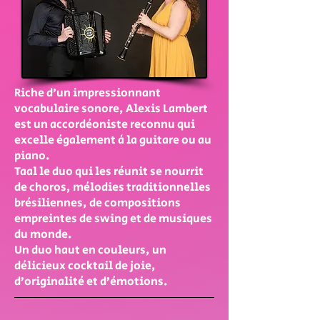
Riche d’un impressionnant
vocabulaire sonore, Alexis Lambert
est un accordéoniste reconnu qui
excelle également à la guitare ou au
piano.
Taal le duo qui les réunit se nourrit
de choros, mélodies traditionnelles
brésiliennes, de compositions
empreintes de swing et de musiques
du monde.
Un duo haut en couleurs, un
délicieux cocktail de joie,
d’originalité et d’émotions.