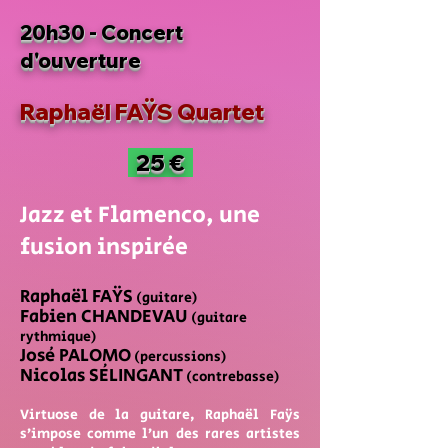
20h30 - Concert
d'ouverture
Raphaël FAŸS Quartet
25 €
Jazz et Flamenco, une
fusion inspirée
Raphaël FAŸS
(guitare)
Fabien CHANDEVAU
(guitare
rythmique)
José PALOMO
(percussions)
Nicolas SÉLINGANT
(contrebasse)
Virtuose de la guitare, Raphaël Faÿs
s’impose comme l’un des rares artistes